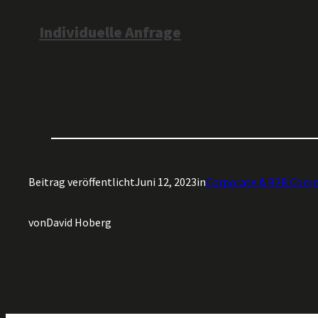
Individuelle Anfrage
Beitrag veröffentlicht
Juni 12, 2023
in
Corporate & B2B Comm
von
David Hoberg